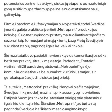
potencialius partnerius aktyvių diskusijų etape, o po nuotolinių ir
gyvų susitikimų pardavimų pipeline’e nuolat atsiranda naujų
galimybių.
Pirmieji bandomieji užsakymai jau buvo pateikti, todėl Švedijos
įmonės galėjo praktiškai įvertinti „Metroprint“ produkcijos
kokybę. Šiuo metu vykdomi pristatymai ruošiantis artėjančiam
sezonui, taip formuojant pirmąją klientų bazę Pietų Švedijoje ir
sukuriant stabilų pagrindą ilgalaikei veiklai rinkoje.
Šie rezultatai buvo pasiekti ne vien aktyvios komunikacijos dėka,
bet ir per praktinį įsitraukimą vietoje. Padedant „Fontakt“
vietiniam B2B pardavimų atstovui, „Metroprint“ galėjo
komunikuoti vietine kalba, sumažinti kultūrinius barjerus ir
gerokai sparčiau judinti diskusijas į priekį.
Tai suteikia „Metroprint“ praktišką ir lengvai plečiamą įėjimo į
Švedijos rinką modelį, mažinant priklausomybę nuo vietinės
Estijos ir Suomijos rinkos bei atveriant prieigą prie platesnio ir
ilgalaikio klientų tinklo. Šiandien „Metroprint“ jau turi tvirtą
pagrindą Švedijoje ir aiškią tolimesnio augimo kryptį.