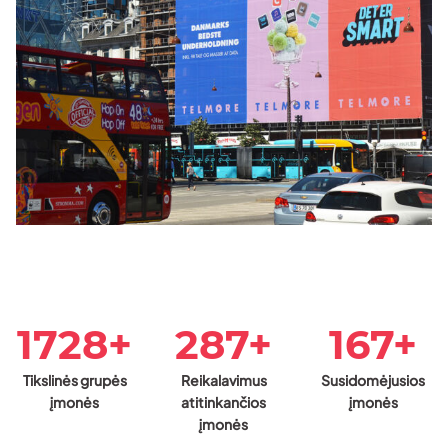
1728+
287+
167+
Tikslinės grupės
Reikalavimus
Susidomėjusios
įmonės
atitinkančios
įmonės
įmonės