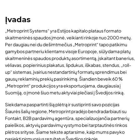
Įvadas
„Metroprint Systems“ yra Estijos kapitalo plataus formato
skaitmeninės spaudos įmonė, veikianti rinkoje nuo 2000 metų.
Per daugiau nei du dešimtmečius „Metroprint“ tapo patikimu
gamybos partneriu klientams visoje Europoje, siūlydama platų
skaitmeninės spaudos produktų asortimentą, įskaitant banerius,
vėliavas, popierinius plakatus, lipdukus, iškabas, stendus, „roll-
up“ sistemas, įvairius nestandartinių formatų sprendimus bei
gausų reklaminių prekių pasirinkimą. Šiandien beveik 60 %
„Metroprint“ produkcijos yra eksportuojama, daugiausia į
Suomiją, o įmonė šiuo metu aktyviai plečiasi į Švedijos rinką.
Siekdama paspartinti šią plėtrą ir sustiprinti savo pozicijas
Šiaurės šalių regione, Metroprint pradėjo bendradarbiauti su
Fontakt, B2B pardavimų agentūra, specializuojančia partnerių
paieškos, aktyvių pardavimų vystymo bei tarptautinės rinkos
plėtros srityse. Šiame tekste aptarsime, kaip mums pavyko
pasiekti pirmuosius rezultatus Švedijos rinkoje.