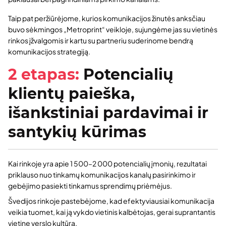
Taip pat peržiūrėjome, kurios komunikacijos žinutės anksčiau
buvo sėkmingos „Metroprint“ veikloje, sujungėme jas su vietinės
rinkos įžvalgomis ir kartu su partneriu suderinome bendrą
komunikacijos strategiją.
2 etapas:
Potencialių
Ar jums reikia duomenų
klientų paieška,
bazių, pardavimų pagalbos
išankstiniai pardavimai ir
ar CRM?
santykių kūrimas
Gaukite nemokamą konsultaciją.
Kai rinkoje yra apie 1 500–2 000 potencialių įmonių, rezultatai
priklauso nuo tinkamų komunikacijos kanalų pasirinkimo ir
gebėjimo pasiekti tinkamus sprendimų priėmėjus.
Švedijos rinkoje pastebėjome, kad efektyviausiai komunikacija
veikia tuomet, kai ją vykdo vietinis kalbėtojas, gerai suprantantis
vietinę verslo kultūrą.