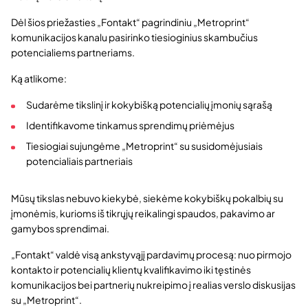
Dėl šios priežasties „Fontakt“ pagrindiniu „Metroprint“
komunikacijos kanalu pasirinko tiesioginius skambučius
potencialiems partneriams.
Ką atlikome:
Sudarėme tikslinį ir kokybišką potencialių įmonių sąrašą
Identifikavome tinkamus sprendimų priėmėjus
Tiesiogiai sujungėme „Metroprint“ su susidomėjusiais
potencialiais partneriais
Mūsų tikslas nebuvo kiekybė, siekėme kokybiškų pokalbių su
įmonėmis, kurioms iš tikrųjų reikalingi spaudos, pakavimo ar
gamybos sprendimai.
„Fontakt“ valdė visą ankstyvąjį pardavimų procesą: nuo pirmojo
kontakto ir potencialių klientų kvalifikavimo iki tęstinės
komunikacijos bei partnerių nukreipimo į realias verslo diskusijas
su „Metroprint“.