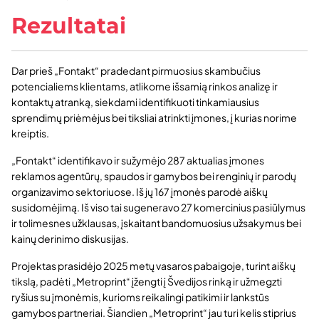
Rezultatai
Dar prieš „Fontakt“ pradedant pirmuosius skambučius
potencialiems klientams, atlikome išsamią rinkos analizę ir
kontaktų atranką, siekdami identifikuoti tinkamiausius
sprendimų priėmėjus bei tiksliai atrinkti įmones, į kurias norime
kreiptis.
„Fontakt“ identifikavo ir sužymėjo 287 aktualias įmones
reklamos agentūrų, spaudos ir gamybos bei renginių ir parodų
organizavimo sektoriuose. Iš jų 167 įmonės parodė aiškų
susidomėjimą. Iš viso tai sugeneravo 27 komercinius pasiūlymus
ir tolimesnes užklausas, įskaitant bandomuosius užsakymus bei
kainų derinimo diskusijas.
Projektas prasidėjo 2025 metų vasaros pabaigoje, turint aiškų
tikslą, padėti „Metroprint“ įžengti į Švedijos rinką ir užmegzti
ryšius su įmonėmis, kurioms reikalingi patikimi ir lankstūs
gamybos partneriai. Šiandien „Metroprint“ jau turi kelis stiprius