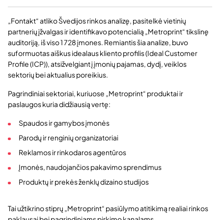
„Fontakt“ atliko Švedijos rinkos analizę, pasitelkė vietinių
partnerių įžvalgas ir identifikavo potencialią „Metroprint“ tikslinę
auditoriją, iš viso 1 728 įmones. Remiantis šia analize, buvo
suformuotas aiškus idealaus kliento profilis (Ideal Customer
Profile (ICP)), atsižvelgiant į įmonių pajamas, dydį, veiklos
sektorių bei aktualius poreikius.
Pagrindiniai sektoriai, kuriuose „Metroprint“ produktai ir
paslaugos kuria didžiausią vertę:
Spaudos ir gamybos įmonės
Parodų ir renginių organizatoriai
Reklamos ir rinkodaros agentūros
Įmonės, naudojančios pakavimo sprendimus
Produktų ir prekės ženklų dizaino studijos
Tai užtikrino stiprų „Metroprint“ pasiūlymo atitikimą realiai rinkos
paklausai bei pagrindiniams pirkimo kanalams.