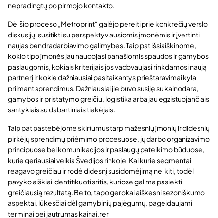
nepradingtų po pirmojo kontakto.
Dėl šio proceso „Metroprint“ galėjo pereiti prie konkrečių verslo
diskusijų, susitikti su perspektyviausiomis įmonėmis ir įvertinti
naujas bendradarbiavimo galimybes. Taip pat išsiaiškinome,
kokio tipo įmonės jau naudojasi panašiomis spaudos ir gamybos
paslaugomis, kokiais kriterijais jos vadovaujasi rinkdamosi naują
partnerį ir kokie dažniausiai pasitaikantys prieštaravimai kyla
priimant sprendimus. Dažniausiai jie buvo susiję su kainodara,
gamybos ir pristatymo greičiu, logistika arba jau egzistuojančiais
santykiais su dabartiniais tiekėjais.
Taip pat pastebėjome skirtumus tarp mažesnių įmonių ir didesnių
pirkėjų sprendimų priėmimo procesuose, jų darbo organizavimo
principuose bei komunikacijos ir paslaugų pateikimo būduose,
kurie geriausiai veikia Švedijos rinkoje. Kai kurie segmentai
reagavo greičiau ir rodė didesnį susidomėjimą nei kiti, todėl
pavyko aiškiai identifikuoti sritis, kuriose galima pasiekti
greičiausią rezultatą. Be to, tapo gerokai aiškesni sezoniškumo
aspektai, lūkesčiai dėl gamybinių pajėgumų, pageidaujami
terminai bei jautrumas kainai.rer.