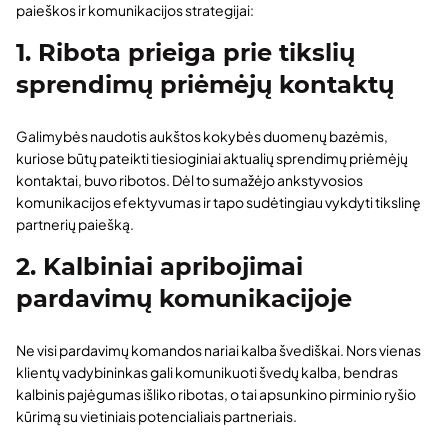
paieškos ir komunikacijos strategijai:
1. Ribota prieiga prie tikslių
sprendimų priėmėjų kontaktų
Galimybės naudotis aukštos kokybės duomenų bazėmis,
kuriose būtų pateikti tiesioginiai aktualių sprendimų priėmėjų
kontaktai, buvo ribotos. Dėl to sumažėjo ankstyvosios
komunikacijos efektyvumas ir tapo sudėtingiau vykdyti tikslinę
partnerių paiešką.
2. Kalbiniai apribojimai
pardavimų komunikacijoje
Ne visi pardavimų komandos nariai kalba švediškai. Nors vienas
klientų vadybininkas gali komunikuoti švedų kalba, bendras
kalbinis pajėgumas išliko ribotas, o tai apsunkino pirminio ryšio
kūrimą su vietiniais potencialiais partneriais.