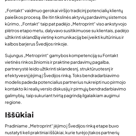
„Fontakt“ vaidmuo gerokai viršijo tradicinį potencialių klientų
paieškos procesą. Be itin tikslinės aktyvių pardavimų sistemos
kūrimo, „Fontakt“ taip pat padėjo „Metroprint“ viso ankstyvojo
plėtros etapo metu, dalyvavo susitikimuose su klientais, padėjo
užtikrinti sklandžią vietinę komunikaciją bei įveikti kultūrinius ir
kalbos barjerus Švedijos rinkoje.
Sujungus „Metroprint“ gamybos kompetenciją su Fontakt
vietinės rinkos žiniomis ir praktine pardavimų pagalba,
partnerystė leido užtikrinti sklandesnį, struktūruotesnį ir
efektyvesnį įėjimą į Švedijos rinką. Toks bendradarbiavimo
modelis padeda potencialius partnerius nukreipti nuo pirmojo
kontakto iki realių verslo diskusijų ir pirmųjų bendradarbiavimo
galimybių, taip sukuriant tvirtą pagrindą ilgalaikiam augimui
regione.
Iššūkiai
Pradiniame „Metroprint“ įėjimo į Švedijos rinką etape buvo
nustatyti keli praktiniai iššūkiai, kurie turėjo įtakos partnerių