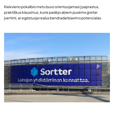
Kiekvieno pokalbio metu buvo orientuojamasi į paprastus,
praktiškus klausimus, kurie padėjo abiem pusėms greitai
įvertinti, ar egzistuoja realus bendradarbiavimo potencialas.