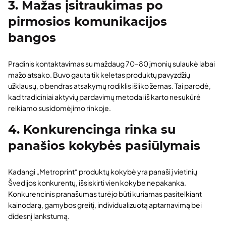
3. Mažas įsitraukimas po
pirmosios komunikacijos
bangos
Pradinis kontaktavimas su maždaug 70–80 įmonių sulaukė labai
mažo atsako. Buvo gauta tik keletas produktų pavyzdžių
užklausų, o bendras atsakymų rodiklis išliko žemas. Tai parodė,
kad tradiciniai aktyvių pardavimų metodai iš karto nesukūrė
reikiamo susidomėjimo rinkoje.
4. Konkurencinga rinka su
panašios kokybės pasiūlymais
Kadangi „Metroprint“ produktų kokybė yra panaši į vietinių
Švedijos konkurentų, išsiskirti vien kokybe nepakanka.
Konkurencinis pranašumas turėjo būti kuriamas pasitelkiant
kainodarą, gamybos greitį, individualizuotą aptarnavimą bei
didesnį lankstumą.