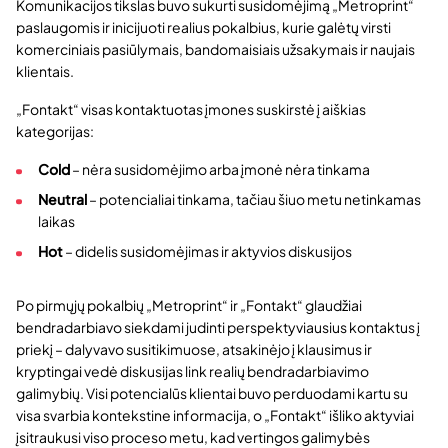
Komunikacijos tikslas buvo sukurti susidomėjimą „Metroprint“
paslaugomis ir inicijuoti realius pokalbius, kurie galėtų virsti
komerciniais pasiūlymais, bandomaisiais užsakymais ir naujais
klientais.
„Fontakt“ visas kontaktuotas įmones suskirstė į aiškias
kategorijas:
Cold
– nėra susidomėjimo arba įmonė nėra tinkama
Neutral
– potencialiai tinkama, tačiau šiuo metu netinkamas
laikas
Hot
– didelis susidomėjimas ir aktyvios diskusijos
Po pirmųjų pokalbių „Metroprint“ ir „Fontakt“ glaudžiai
bendradarbiavo siekdami judinti perspektyviausius kontaktus į
priekį – dalyvavo susitikimuose, atsakinėjo į klausimus ir
kryptingai vedė diskusijas link realių bendradarbiavimo
galimybių. Visi potencialūs klientai buvo perduodami kartu su
visa svarbia kontekstine informacija, o „Fontakt“ išliko aktyviai
įsitraukusi viso proceso metu, kad vertingos galimybės