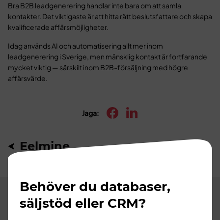
Bra B2B leadgenerering handlar inte bara om att samla
kontakter. Det viktigaste är att hitta rätt beslutsfattare och skapa
kvalificerade affärsmöjligheter.
Idag används AI och automatisering allt mer inom
leadgenerering i Sverige, men mänsklig kontakt är fortfarande
mycket viktig — särskilt inom B2B-försäljning med högre
affärsvärde.
Jaga:
Eelmine
Järgmine
Behöver du databaser,
säljstöd eller CRM?