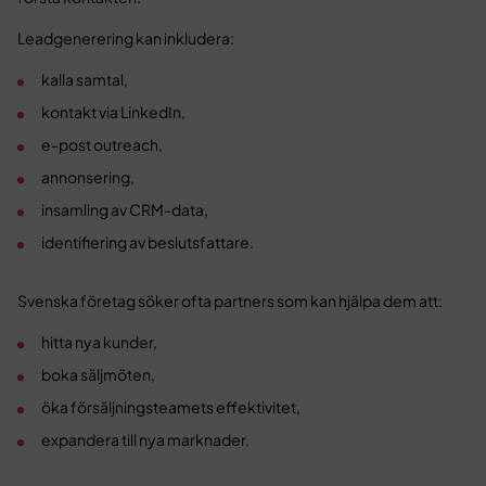
Leadgenerering kan inkludera:
kalla samtal,
kontakt via LinkedIn,
e-post outreach,
annonsering,
insamling av CRM-data,
identifiering av beslutsfattare.
Svenska företag söker ofta partners som kan hjälpa dem att:
hitta nya kunder,
boka säljmöten,
öka försäljningsteamets effektivitet,
expandera till nya marknader.