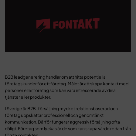
B2B leadgenerering handlar om att hitta potentiella
företagskunder för ett företag. Målet är att skapa kontakt med
personer eller företag som kan vara intresserade av dina
tjänster eller produkter.
I Sverige är B2B-försäljning mycket relationsbaserad och
företag uppskattar professionell och genomtänkt
kommunikation. Därför fungerar aggressiv försäljning ofta
dåligt. Företag som lyckas är de som kan skapa värde redan från
första kontakten.