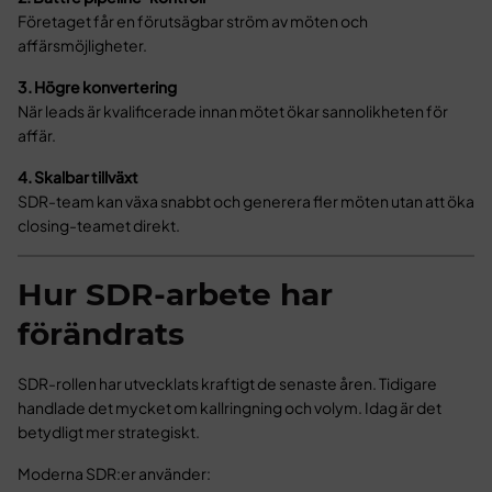
Företaget får en förutsägbar ström av möten och
affärsmöjligheter.
3. Högre konvertering
När leads är kvalificerade innan mötet ökar sannolikheten för
affär.
4. Skalbar tillväxt
SDR-team kan växa snabbt och generera fler möten utan att öka
closing-teamet direkt.
Hur SDR-arbete har
förändrats
SDR-rollen har utvecklats kraftigt de senaste åren. Tidigare
handlade det mycket om kallringning och volym. Idag är det
betydligt mer strategiskt.
Moderna SDR:er använder: