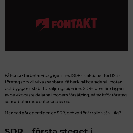
På Fontakt arbetar vi dagligen med SDR-funktioner för B2B-
företag som vill växa snabbare, få fler kvalificerade säljmöten
och bygga en stabil försäljningspipeline. SDR-rollen är idag en
av de viktigaste delarna i modern försäljning, särskilt för företag
som arbetar med outbound sales.
Men vad gör egentligen en SDR, och varför är rollen så viktig?
SDR – första steget i