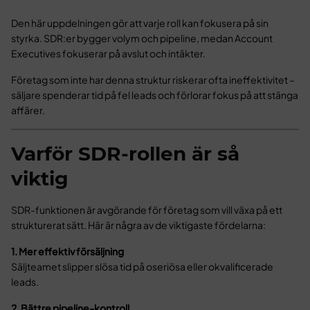
Den här uppdelningen gör att varje roll kan fokusera på sin
styrka. SDR:er bygger volym och pipeline, medan Account
Executives fokuserar på avslut och intäkter.
Företag som inte har denna struktur riskerar ofta ineffektivitet –
säljare spenderar tid på fel leads och förlorar fokus på att stänga
affärer.
Varför SDR-rollen är så
viktig
SDR-funktionen är avgörande för företag som vill växa på ett
strukturerat sätt. Här är några av de viktigaste fördelarna:
1. Mer effektiv försäljning
Säljteamet slipper slösa tid på oseriösa eller okvalificerade
leads.
2. Bättre pipeline-kontroll