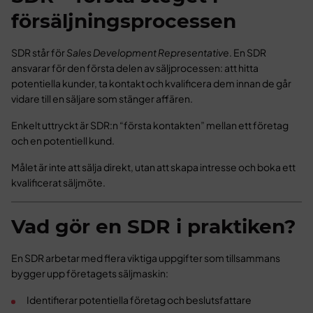
försäljningsprocessen
SDR står för
Sales Development Representative
. En SDR
ansvarar för den första delen av säljprocessen: att hitta
potentiella kunder, ta kontakt och kvalificera dem innan de går
vidare till en säljare som stänger affären.
Enkelt uttryckt är SDR:n “första kontakten” mellan ett företag
och en potentiell kund.
Målet är inte att sälja direkt, utan att skapa intresse och boka ett
kvalificerat säljmöte.
Vad gör en SDR i praktiken?
En SDR arbetar med flera viktiga uppgifter som tillsammans
bygger upp företagets säljmaskin:
Identifierar potentiella företag och beslutsfattare