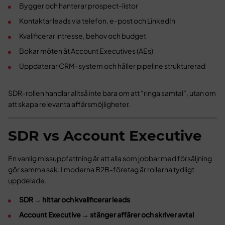
Bygger och hanterar prospect-listor
Kontaktar leads via telefon, e-post och LinkedIn
Kvalificerar intresse, behov och budget
Bokar möten åt Account Executives (AEs)
Uppdaterar CRM-system och håller pipeline strukturerad
SDR-rollen handlar alltså inte bara om att “ringa samtal”, utan om
att skapa relevanta affärsmöjligheter.
SDR vs Account Executive
En vanlig missuppfattning är att alla som jobbar med försäljning
gör samma sak. I moderna B2B-företag är rollerna tydligt
uppdelade.
SDR → hittar och kvalificerar leads
Account Executive → stänger affärer och skriver avtal