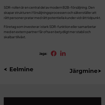
SDR-rollen är en central del av modern B2B-försäljning. Den
skapar strukturen i försäljningsprocessen och säkerställer att
rätt personer pratar med rätt potentiella kunder vid rätt tidpunkt.
Företag som investerar i stark SDR-funktion eller samarbetar
med en extern partner får ofta en betydligt mer stabil och
skalbar tillväxt.
Jaga:
Eelmine
Järgmine