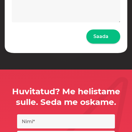
Saada
Huvitatud? Me helistame
sulle. Seda me oskame.