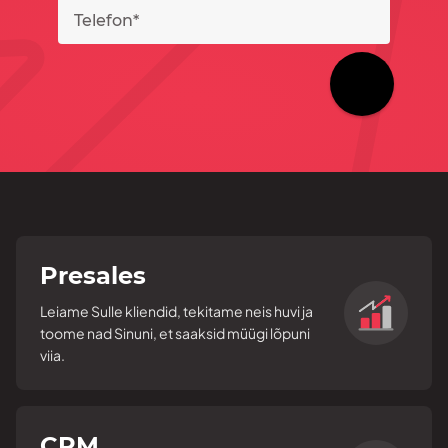
Presales
Leiame Sulle kliendid, tekitame neis huvi ja
toome nad Sinuni, et saaksid müügi lõpuni
viia.
CRM