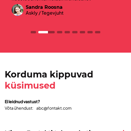
Sandra Roosna
Askly / Tegevjuht
Korduma kippuvad
küsimused
Ei leidnud vastust?
Võta ühendust:
abc@fontakt.com