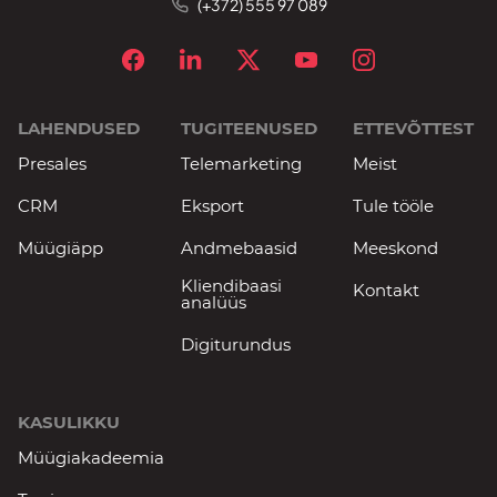
(+372) 555 97 089
LAHENDUSED
TUGITEENUSED
ETTEVÕTTEST
Presales
Telemarketing
Meist
CRM
Eksport
Tule tööle
Müügiäpp
Andmebaasid
Meeskond
Kliendibaasi
Kontakt
analüüs
Digiturundus
KASULIKKU
Müügiakadeemia