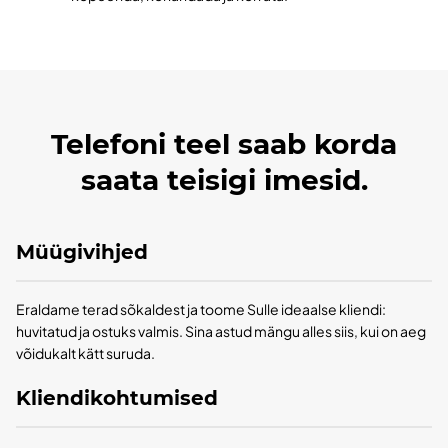
Telefoni teel saab korda
saata teisigi imesid.
Müügivihjed
Eraldame terad sõkaldest ja toome Sulle ideaalse kliendi:
huvitatud ja ostuks valmis. Sina astud mängu alles siis, kui on aeg
võidukalt kätt suruda.
Kliendikohtumised