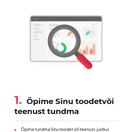
1.
Õpime Sinu toodet
või
teenust tundma
Õpime tundma Sinu toodet või teenust, justkui