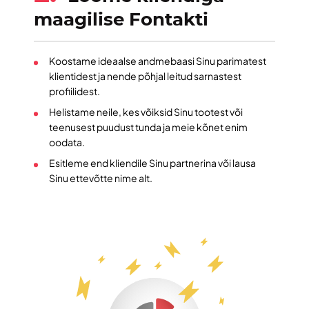
maagilise Fontakti
Koostame ideaalse andmebaasi Sinu parimatest
klientidest ja nende põhjal leitud sarnastest
profiilidest.
Helistame neile, kes võiksid Sinu tootest või
teenusest puudust tunda ja meie kõnet enim
oodata.
Esitleme end kliendile Sinu partnerina või lausa
Sinu ettevõtte nime alt.