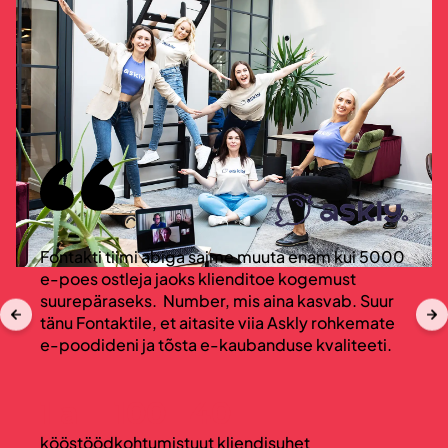
Fontakti tiimi abiga saime muuta enam kui 5000
e-poes ostleja jaoks klienditoe kogemust
suurepäraseks. Number, mis aina kasvab. Suur
tänu Fontaktile, et aitasite viia Askly rohkemate
e-poodideni ja tõsta e-kaubanduse kvaliteeti.
1 a
100
40
kööstööd
kohtumist
uut kliendisuhet