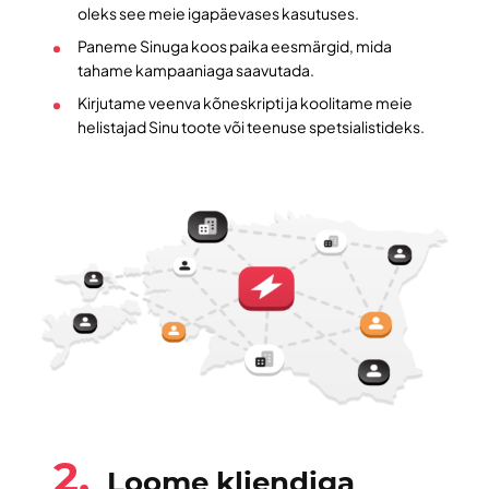
oleks see meie igapäevases kasutuses.
Paneme Sinuga koos paika eesmärgid, mida
tahame kampaaniaga saavutada.
Kirjutame veenva kõneskripti ja koolitame meie
helistajad Sinu toote või teenuse spetsialistideks.
2.
Loome kliendiga