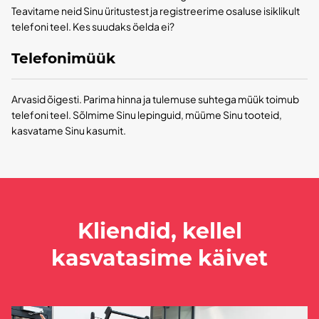
Teavitame neid Sinu üritustest ja registreerime osaluse isiklikult
telefoni teel. Kes suudaks öelda ei?
Telefonimüük
Arvasid õigesti. Parima hinna ja tulemuse suhtega müük toimub
telefoni teel. Sõlmime Sinu lepinguid, müüme Sinu tooteid,
kasvatame Sinu kasumit.
Kliendid, kellel
kasvatasime käivet