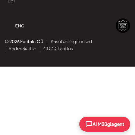
Tugi
ENG
© 2026 Fontakt OÜ
Kasutustingimused
Andmekaitse
GDPR Taotlus
AI Müügiagent