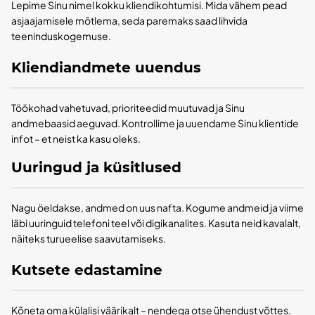
Lepime Sinu nimel kokku kliendikohtumisi. Mida vähem pead
asjaajamisele mõtlema, seda paremaks saad lihvida
teeninduskogemuse.
Kliendiandmete uuendus
Töökohad vahetuvad, prioriteedid muutuvad ja Sinu
andmebaasid aeguvad. Kontrollime ja uuendame Sinu klientide
infot – et neist ka kasu oleks.
Uuringud ja küsitlused
Nagu öeldakse, andmed on uus nafta. Kogume andmeid ja viime
läbi uuringuid telefoni teel või digikanalites. Kasuta neid kavalalt,
näiteks turueelise saavutamiseks.
Kutsete edastamine
Kõneta oma külalisi väärikalt – nendega otse ühendust võttes.