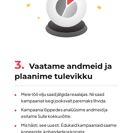
3.
Vaatame andmeid
ja
plaanime tulevikku
Meie töö vilju saad jälgida reaalajas. Nii saad
kampaaniat isegi jooksvalt paremaks lihvida.
Kampaania lõppedes analüüsime andmeid ja
esitame Sulle kokkuvõtte.
Mis hästi, see uuesti. Edukaid kampaaniaid saame
kopeerida, kohandada ja korrata.