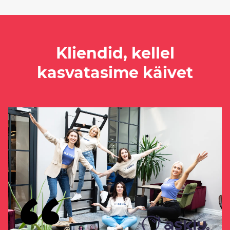
Kliendid, kellel
kasvatasime käivet