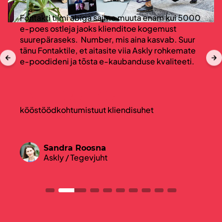
Fontakti tiimi abiga saime muuta enam kui 5000
e-poes ostleja jaoks klienditoe kogemust
suurepäraseks. Number, mis aina kasvab. Suur
tänu Fontaktile, et aitasite viia Askly rohkemate
e-poodideni ja tõsta e-kaubanduse kvaliteeti.
1 a
100
40
kööstööd
kohtumist
uut kliendisuhet
Sandra Roosna
Askly / Tegevjuht