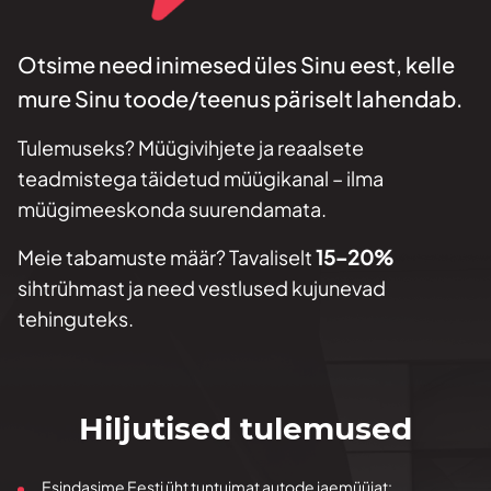
Otsime need inimesed üles Sinu eest, kelle
mure Sinu toode/teenus päriselt lahendab.
Tulemuseks? Müügivihjete ja reaalsete
teadmistega täidetud müügikanal – ilma
müügimeeskonda suurendamata.
Meie tabamuste määr? Tavaliselt
15–20%
sihtrühmast ja need vestlused kujunevad
tehinguteks.
Hiljutised tulemused
Esindasime Eesti üht tuntuimat autode jaemüüjat: