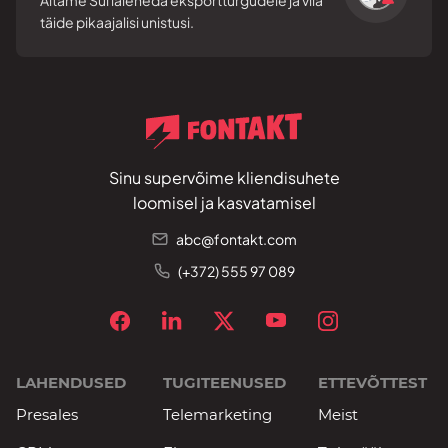
täide pikaajalisi unistusi.
Sinu supervõime kliendisuhete
loomisel ja kasvatamisel
abc@fontakt.com
(+372) 555 97 089
LAHENDUSED
TUGITEENUSED
ETTEVÕTTEST
Presales
Telemarketing
Meist