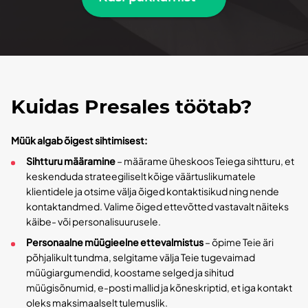
Kuidas Presales töötab?
Müük algab õigest sihtimisest:
Sihtturu määramine
– määrame üheskoos Teiega sihtturu, et
keskenduda strateegiliselt kõige väärtuslikumatele
klientidele ja otsime välja õiged kontaktisikud ning nende
kontaktandmed. Valime õiged ettevõtted vastavalt näiteks
käibe- või personalisuurusele.
Personaalne müügieelne ettevalmistus
– õpime Teie äri
põhjalikult tundma, selgitame välja Teie tugevaimad
müügiargumendid, koostame selged ja sihitud
müügisõnumid, e-posti mallid ja kõneskriptid, et iga kontakt
oleks maksimaalselt tulemuslik.