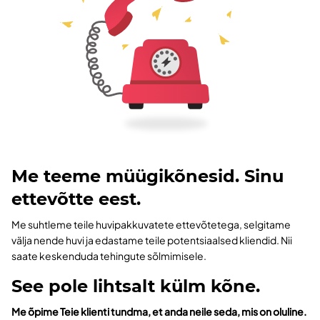
Me teeme müügikõnesid. Sinu
ettevõtte eest.
Me suhtleme teile huvipakkuvatete ettevõtetega, selgitame
välja nende huvi ja edastame teile potentsiaalsed kliendid. Nii
saate keskenduda tehingute sõlmimisele.
See pole lihtsalt külm kõne.
Me õpime Teie klienti tundma, et anda neile seda, mis on oluline.