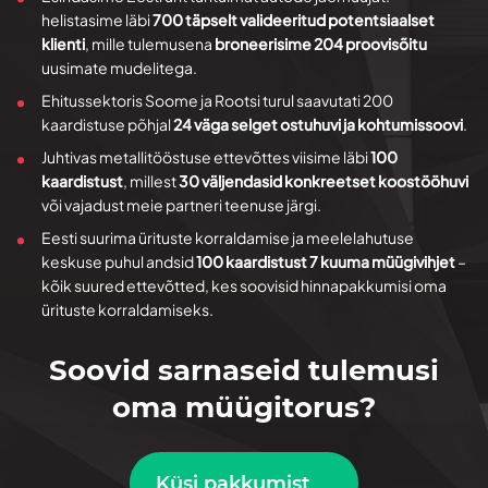
helistasime läbi
700 täpselt valideeritud potentsiaalset
klienti
, mille tulemusena
broneerisime 204 proovisõitu
uusimate mudelitega.
Ehitussektoris Soome ja Rootsi turul saavutati 200
kaardistuse põhjal
24 väga selget ostuhuvi ja kohtumissoovi
.
Juhtivas metallitööstuse ettevõttes viisime läbi
100
kaardistust
, millest
30 väljendasid konkreetset koostööhuvi
või vajadust meie partneri teenuse järgi.
Eesti suurima ürituste korraldamise ja meelelahutuse
keskuse puhul andsid
100 kaardistust 7 kuuma müügivihjet
–
kõik suured ettevõtted, kes soovisid hinnapakkumisi oma
ürituste korraldamiseks.
Soovid sarnaseid tulemusi
oma müügitorus?
Küsi pakkumist