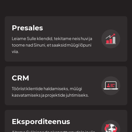
Presales
Leiame Sulle kliendid, tekitame neis huvi ja
toome nad Sinuni, et saaksid müügi lõpuni
viia.
CRM
Tööriist klientide haldamiseks, müügi
kasvatamiseks ja projektide juhtimiseks.
Eksporditeenus
Aitame Sul laieneda eksportturgudele ja viia