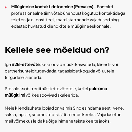
Müügieelne kontaktide loomine (Presales)
– Fontakti
professionaalne tiim võtab ühendust kogutud kontaktidega
telefoni ja e-posti teel, kaardistab nende vajadused ning
edastab huvitatud kliendid teie müügimeeskonnale.
Kellele see mõeldud on?
Iga
B2B-ettevõte
, kes soovib müüki kasvatada, kliendi- või
partnerisuhteid tugevdada, tagasisidet koguda või uutele
turgudele laieneda.
Presales sobib eriti hästi ettevõtetele, kellel
pole oma
müügitiimi
või kes soovivad skaleerida.
Meie kliendisuhete loojad on valmis Sind esindama eesti, vene,
saksa, inglise, soome, rootsi, läti ja leedu keeles. Vajadusel on
meil võimekus leida ka õige inimene teiste keelte jaoks.