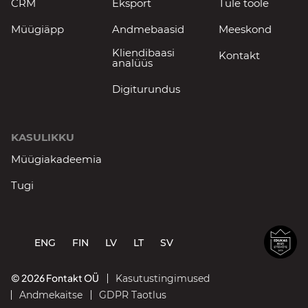
CRM
Eksport
Tule tööle
Müügiäpp
Andmebaasid
Meeskond
Kliendibaasi
Kontakt
analüüs
Digiturundus
KASULIKKU
Müügiakadeemia
Tugi
ENG
FIN
LV
LT
SV
© 2026 Fontakt OÜ
Kasutustingimused
Andmekaitse
GDPR Taotlus