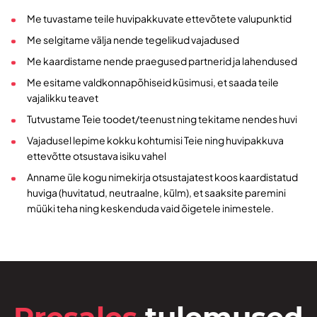
Me tuvastame teile huvipakkuvate ettevõtete valupunktid
Me selgitame välja nende tegelikud vajadused
Me kaardistame nende praegused partnerid ja lahendused
Me esitame valdkonnapõhiseid küsimusi, et saada teile
vajalikku teavet
Tutvustame Teie toodet/teenust ning tekitame nendes huvi
Vajadusel lepime kokku kohtumisi Teie ning huvipakkuva
ettevõtte otsustava isiku vahel
Anname üle kogu nimekirja otsustajatest koos kaardistatud
huviga (huvitatud, neutraalne, külm), et saaksite paremini
müüki teha ning keskenduda vaid õigetele inimestele.