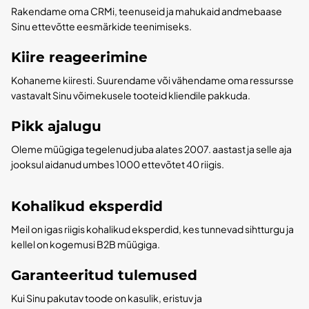
Rakendame oma CRMi, teenuseid ja mahukaid andmebaase
Sinu ettevõtte eesmärkide teenimiseks.
Kiire reageerimine
Kohaneme kiiresti. Suurendame või vähendame oma ressursse
vastavalt Sinu võimekusele tooteid kliendile pakkuda.
Pikk ajalugu
Oleme müügiga tegelenud juba alates 2007. aastast ja selle aja
jooksul aidanud umbes 1000 ettevõtet 40 riigis.
Kohalikud eksperdid
Meil on igas riigis kohalikud eksperdid, kes tunnevad sihtturgu ja
kellel on kogemusi B2B müügiga.
Garanteeritud tulemused
Kui Sinu pakutav toode on kasulik, eristuv ja