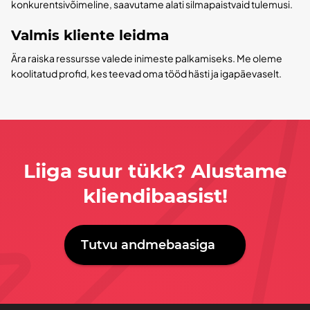
konkurentsivõimeline, saavutame alati silmapaistvaid tulemusi.
Valmis kliente leidma
Ära raiska ressursse valede inimeste palkamiseks. Me oleme
koolitatud profid, kes teevad oma tööd hästi ja igapäevaselt.
Liiga suur tükk? Alustame
kliendibaasist!
Tutvu andmebaasiga