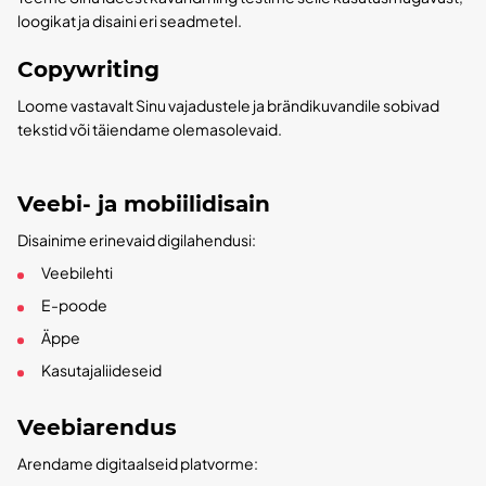
loogikat ja disaini eri seadmetel.
Copywriting
Loome vastavalt Sinu vajadustele ja brändikuvandile sobivad
tekstid või täiendame olemasolevaid.
Veebi- ja mobiilidisain
Disainime erinevaid digilahendusi:
Veebilehti
E-poode
Äppe
Kasutajaliideseid
Veebiarendus
Arendame digitaalseid platvorme: