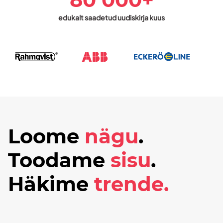
edukalt saadetud uudiskirja kuus
Loome
nägu
.
Toodame
sisu
.
Häkime
trende.