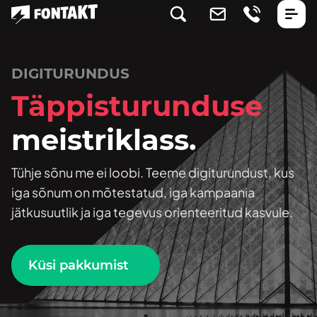
DIGITURUNDUS
Täppisturunduse
meistriklass.
Tühje sõnu me ei loobi. Teeme digiturundust, kus
iga sõnum on mõtestatud, iga kampaania
jätkusuutlik ja iga tegevus orienteeritud kasvule.
Küsi pakkumist