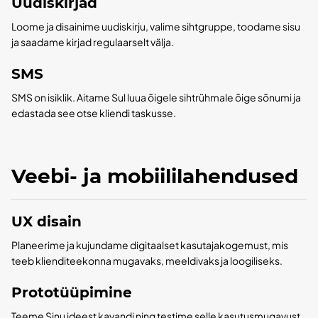
Uudiskirjad
Loome ja disainime uudiskirju, valime sihtgruppe, toodame sisu
ja saadame kirjad regulaarselt välja.
SMS
SMS on isiklik. Aitame Sul luua õigele sihtrühmale õige sõnumi ja
edastada see otse kliendi taskusse.
Veebi- ja mobiililahendused
UX disain
Planeerime ja kujundame digitaalset kasutajakogemust, mis
teeb klienditeekonna mugavaks, meeldivaks ja loogiliseks.
Prototüüpimine
Teeme Sinu ideest kavandi ning testime selle kasutusmugavust,