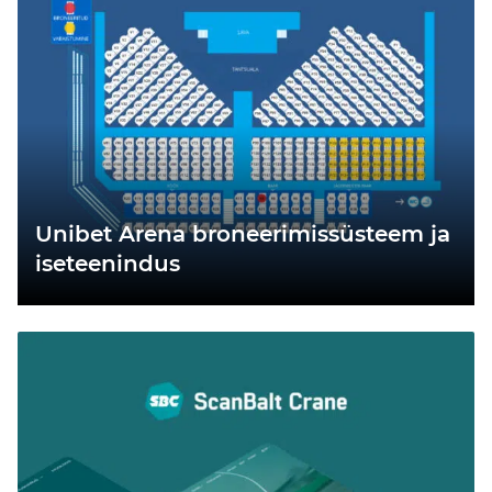
Unibet Arena broneerimissüsteem ja
iseteenindus