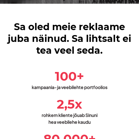
Sa oled meie reklaame
juba näinud.
Sa lihtsalt ei
tea veel seda.
100+
kampaania- ja veebilehte portfoolios
2,5x
rohkem kliente jõuab Sinuni
hea veebilehe kaudu
80 000+