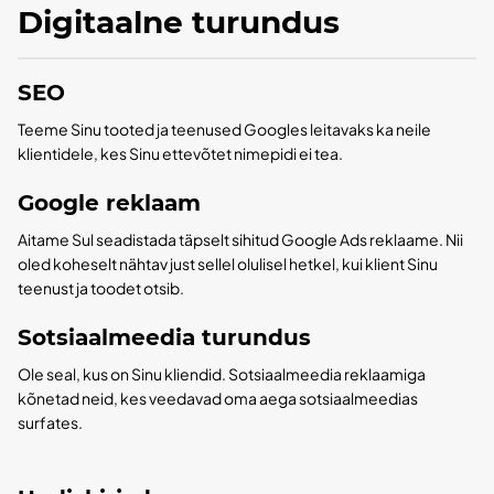
Digitaalne turundus
SEO
Teeme Sinu tooted ja teenused Googles leitavaks ka neile
klientidele, kes Sinu ettevõtet nimepidi ei tea.
Google reklaam
Aitame Sul seadistada täpselt sihitud Google Ads reklaame. Nii
oled koheselt nähtav just sellel olulisel hetkel, kui klient Sinu
teenust ja toodet otsib.
Sotsiaalmeedia turundus
Ole seal, kus on Sinu kliendid. Sotsiaalmeedia reklaamiga
kõnetad neid, kes veedavad oma aega sotsiaalmeedias
surfates.