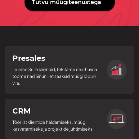
Tutvu müügiteenustega
Presales
Leiame Sulle kliendid, tekitame neis huvi ja
toome nad Sinuni, et saaksid müügi lõpuni
viia.
CRM
Tööriist klientide haldamiseks, müügi
kasvatamiseks ja projektide juhtimiseks.