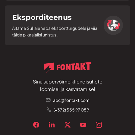
Eksporditeenus
Aitame Sul laieneda eksportturgudele ja viia
täide pikaajalisi unistusi.
Sinu supervõime kliendisuhete
loomisel ja kasvatamisel
abc@fontakt.com
(+372) 555 97 089