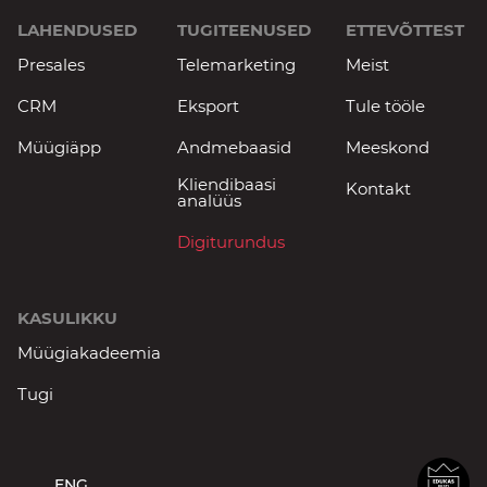
LAHENDUSED
TUGITEENUSED
ETTEVÕTTEST
Presales
Telemarketing
Meist
CRM
Eksport
Tule tööle
Müügiäpp
Andmebaasid
Meeskond
Kliendibaasi
Kontakt
analüüs
Digiturundus
KASULIKKU
Müügiakadeemia
Tugi
ENG